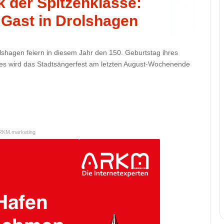
k der Spitzenklasse:
ast in Drolshagen
shagen feiern in diesem Jahr den 150. Geburtstag ihres
es wird das Stadtsängerfest am letzten August-Wochenende
RKM.marketing