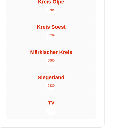
Kreis Olpe
2784
Kreis Soest
3234
Märkischer Kreis
3880
Siegerland
2839
TV
1