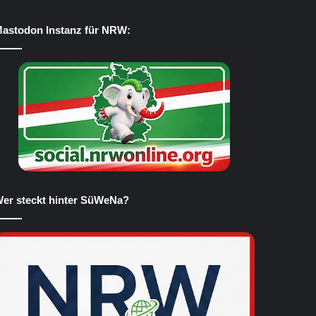
astodon Instanz für NRW:
er steckt hinter SüWeNa?