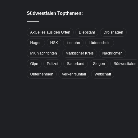
Südwestfalen Topthemen:
Aktuelles aus den Orten
Diebstahl
Drolshagen
Hagen
HSK
Iserlohn
Lüdenscheid
MK Nachrichten
Märkischer Kreis
Nachrichten
Olpe
Polizei
Sauerland
Siegen
Südwestfalen
Unternehmen
Verkehrsunfall
Wirtschaft