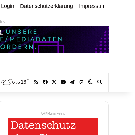
Login
Datenschutzerklärung
Impressum
ing
℃
RSS
Facebook
X
YouTube
Telegram
16
Mastodon
Skin umschalten
Volltextsuche:
Olpe
ARKM.marketing