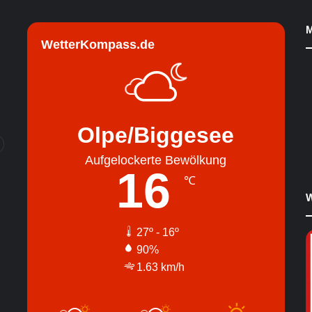
M
WetterKompass.de
Olpe/Biggesee
Aufgelockerte Bewölkung
16
℃
W
27º - 16º
90%
1.63 km/h