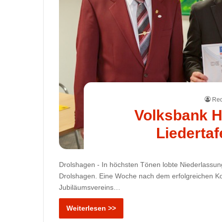
Red
Volksbank H
Liederta
Drolshagen - In höchsten Tönen lobte Niederlassung
Drolshagen. Eine Woche nach dem erfolgreichen Ko
Jubiläumsvereins…
Weiterlesen >>