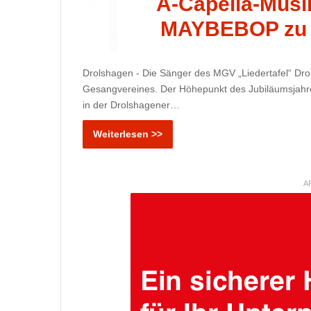
A-Capella-Musi
MAYBEBOP zu G
Drolshagen - Die Sänger des MGV „Liedertafel“ Drol
Gesangvereines. Der Höhepunkt des Jubiläumsjahr
in der Drolshagener…
Weiterlesen >>
A