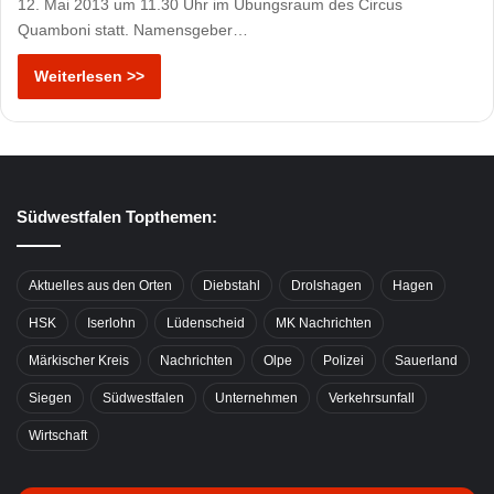
12. Mai 2013 um 11.30 Uhr im Übungsraum des Circus
Quamboni statt. Namensgeber…
Weiterlesen >>
Südwestfalen Topthemen:
Aktuelles aus den Orten
Diebstahl
Drolshagen
Hagen
HSK
Iserlohn
Lüdenscheid
MK Nachrichten
Märkischer Kreis
Nachrichten
Olpe
Polizei
Sauerland
Siegen
Südwestfalen
Unternehmen
Verkehrsunfall
Wirtschaft