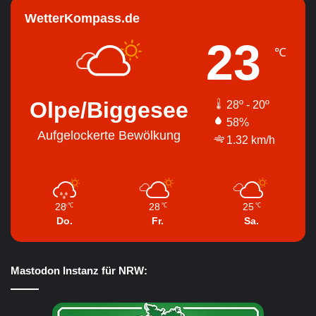
WetterKompass.de
23
℃
Olpe/Biggesee
28º - 20º
58%
Aufgelockerte Bewölkung
1.32 km/h
28
28
25
℃
℃
℃
Do.
Fr.
Sa.
Mastodon Instanz für NRW: