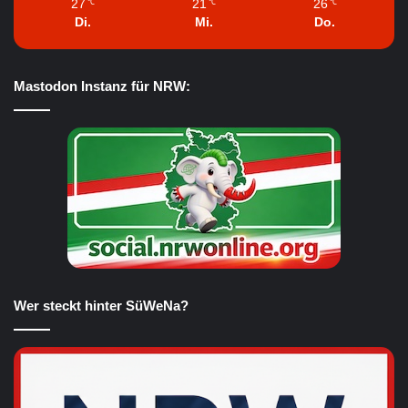
27
21
26
℃
℃
℃
Di.
Mi.
Do.
Mastodon Instanz für NRW:
Wer steckt hinter SüWeNa?