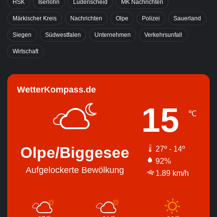
HSK
Iserlohn
Lüdenscheid
MK Nachrichten
Märkischer Kreis
Nachrichten
Olpe
Polizei
Sauerland
Siegen
Südwestfalen
Unternehmen
Verkehrsunfall
Wirtschaft
WetterKompass.de
15
℃
Olpe/Biggesee
27º - 14º
92%
Aufgelockerte Bewölkung
1.89 km/h