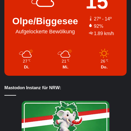
15
Olpe/Biggesee
27º - 14º
92%
Aufgelockerte Bewölkung
1.89 km/h
27
21
26
℃
℃
℃
Di.
Mi.
Do.
Mastodon Instanz für NRW: