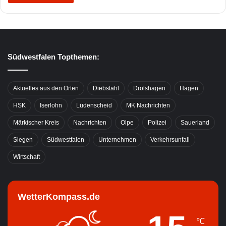
Südwestfalen Topthemen:
Aktuelles aus den Orten
Diebstahl
Drolshagen
Hagen
HSK
Iserlohn
Lüdenscheid
MK Nachrichten
Märkischer Kreis
Nachrichten
Olpe
Polizei
Sauerland
Siegen
Südwestfalen
Unternehmen
Verkehrsunfall
Wirtschaft
WetterKompass.de
℃