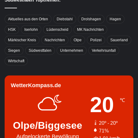
Aktuelles aus den Orten
Diebstahl
Drolshagen
Hagen
HSK
Iserlohn
Lüdenscheid
MK Nachrichten
Märkischer Kreis
Nachrichten
Olpe
Polizei
Sauerland
Siegen
Südwestfalen
Unternehmen
Verkehrsunfall
Wirtschaft
WetterKompass.de
20
℃
Olpe/Biggesee
20º - 20º
71%
Aufgelockerte Bewölkung