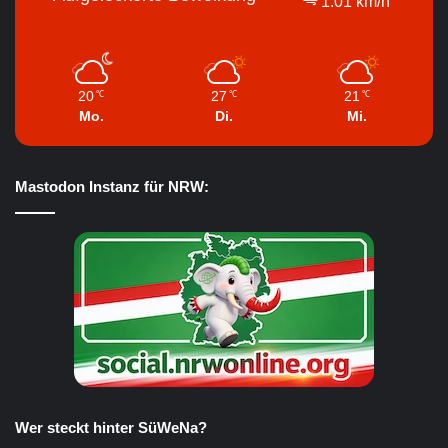
1.01 km/h
20
27
21
℃
℃
℃
Mo.
Di.
Mi.
Mastodon Instanz für NRW:
Wer steckt hinter SüWeNa?