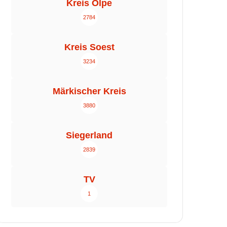
Kreis Olpe
2784
Kreis Soest
3234
Märkischer Kreis
3880
Siegerland
2839
TV
1