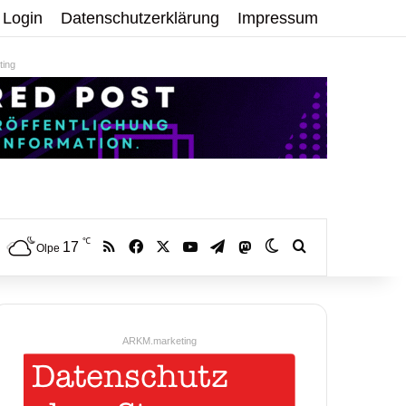
Login
Datenschutzerklärung
Impressum
ing
℃
RSS
Facebook
X
YouTube
Telegram
17
Mastodon
Skin umschalten
Volltextsuche:
Olpe
ARKM.marketing