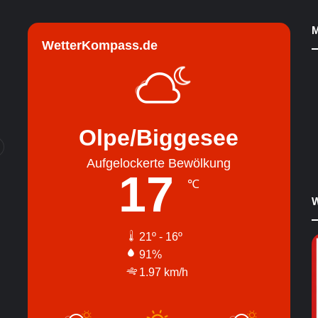
M
WetterKompass.de
Olpe/Biggesee
Aufgelockerte Bewölkung
17
℃
W
21º - 16º
91%
1.97 km/h