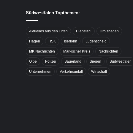
Südwestfalen Topthemen:
Aktuelles aus den Orten
Diebstahl
Drolshagen
Hagen
HSK
Iserlohn
Lüdenscheid
MK Nachrichten
Märkischer Kreis
Nachrichten
Olpe
Polizei
Sauerland
Siegen
Südwestfalen
Unternehmen
Verkehrsunfall
Wirtschaft