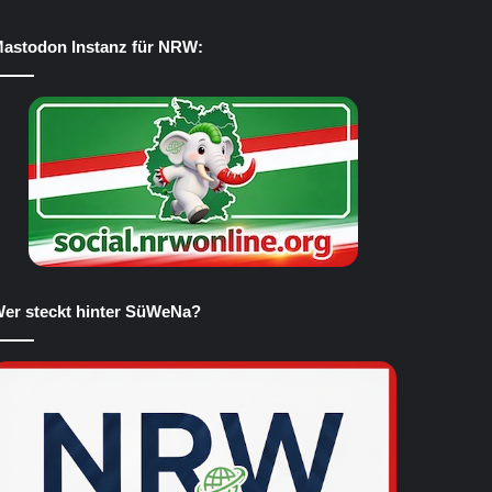
astodon Instanz für NRW:
er steckt hinter SüWeNa?