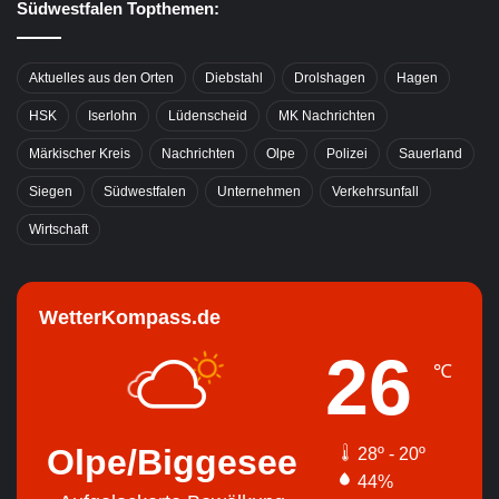
Südwestfalen Topthemen:
Aktuelles aus den Orten
Diebstahl
Drolshagen
Hagen
HSK
Iserlohn
Lüdenscheid
MK Nachrichten
Märkischer Kreis
Nachrichten
Olpe
Polizei
Sauerland
Siegen
Südwestfalen
Unternehmen
Verkehrsunfall
Wirtschaft
WetterKompass.de
26
℃
Olpe/Biggesee
28º - 20º
44%