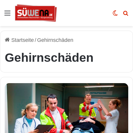
Auswahl
Skin u
Vo
Startseite
/
Gehirnschäden
Gehirnschäden