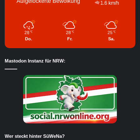
Aufgelockerte Bewölkung
1.6 km/h
28
28
25
℃
℃
℃
Do.
Fr.
Sa.
Mastodon Instanz für NRW:
Wer steckt hinter SüWeNa?