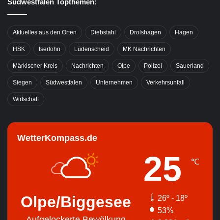
Südwestfalen Topthemen:
Aktuelles aus den Orten
Diebstahl
Drolshagen
Hagen
HSK
Iserlohn
Lüdenscheid
MK Nachrichten
Märkischer Kreis
Nachrichten
Olpe
Polizei
Sauerland
Siegen
Südwestfalen
Unternehmen
Verkehrsunfall
Wirtschaft
WetterKompass.de
25
℃
Olpe/Biggesee
26º - 18º
53%
Aufgelockerte Bewölkung