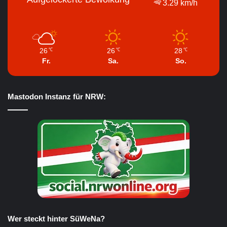
3.29 km/h
26
26
28
℃
℃
℃
Fr.
Sa.
So.
Mastodon Instanz für NRW:
Wer steckt hinter SüWeNa?