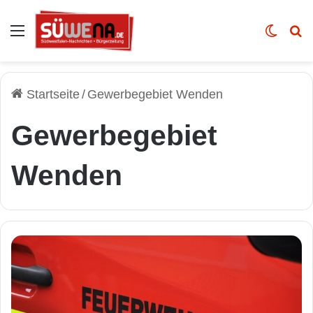
Auswahl
Skin u
Vo
Startseite
/
Gewerbegebiet Wenden
Gewerbegebiet
Wenden