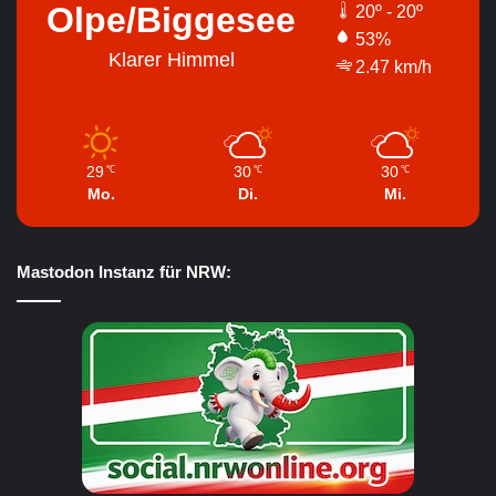
Olpe/Biggesee
20º - 20º
53%
Klarer Himmel
2.47 km/h
29
30
30
℃
℃
℃
Mo.
Di.
Mi.
Mastodon Instanz für NRW: