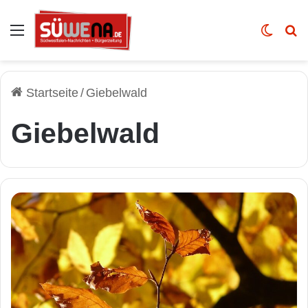
Auswahl
Skin u
Vo
Startseite
/
Giebelwald
Giebelwald