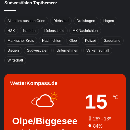
Südwestfalen Topthemen:
Aktuelles aus den Orten
Diebstahl
Drolshagen
Hagen
HSK
Iserlohn
Lüdenscheid
MK Nachrichten
Märkischer Kreis
Nachrichten
Olpe
Polizei
Sauerland
Siegen
Südwestfalen
Unternehmen
Verkehrsunfall
Wirtschaft
WetterKompass.de
15
℃
Olpe/Biggesee
28º - 13º
84%