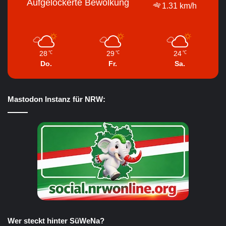
Aufgelockerte Bewölkung
1.31 km/h
28
29
24
℃
℃
℃
Do.
Fr.
Sa.
Mastodon Instanz für NRW:
Wer steckt hinter SüWeNa?