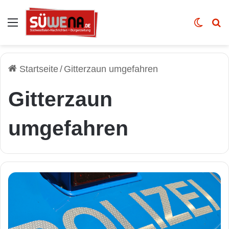
Auswahl
Skin u
Vo
Startseite
/
Gitterzaun umgefahren
Gitterzaun
umgefahren