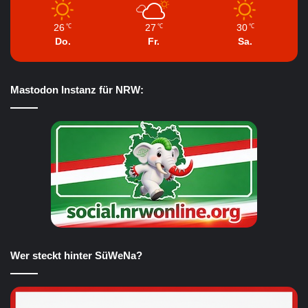
26
27
30
℃
℃
℃
Do.
Fr.
Sa.
Mastodon Instanz für NRW:
Wer steckt hinter SüWeNa?