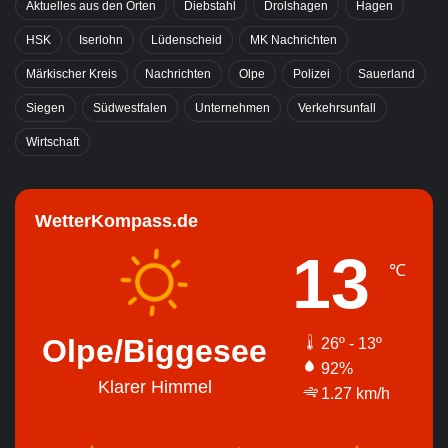
Aktuelles aus den Orten
Diebstahl
Drolshagen
Hagen
HSK
Iserlohn
Lüdenscheid
MK Nachrichten
Märkischer Kreis
Nachrichten
Olpe
Polizei
Sauerland
Siegen
Südwestfalen
Unternehmen
Verkehrsunfall
Wirtschaft
WetterKompass.de
13
℃
Olpe/Biggesee
26º - 13º
92%
Klarer Himmel
1.27 km/h