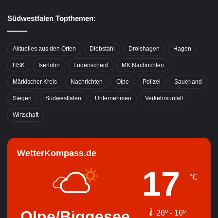
Südwestfalen Topthemen:
Aktuelles aus den Orten
Diebstahl
Drolshagen
Hagen
HSK
Iserlohn
Lüdenscheid
MK Nachrichten
Märkischer Kreis
Nachrichten
Olpe
Polizei
Sauerland
Siegen
Südwestfalen
Unternehmen
Verkehrsunfall
Wirtschaft
WetterKompass.de
17
℃
Olpe/Biggesee
26º - 16º