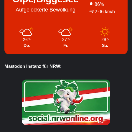
86%
Aufgelockerte Bewölkung
2.06 km/h
26
27
29
℃
℃
℃
Do.
Fr.
Sa.
Mastodon Instanz für NRW: