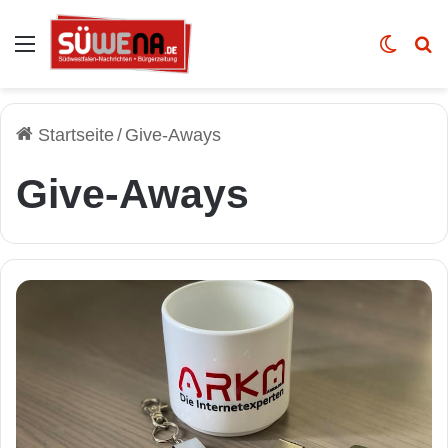
Auswahl
Skin u
Vo
Startseite
/
Give-Aways
Give-Aways