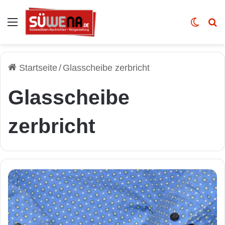
Auswahl
Skin u
Vo
Startseite
/
Glasscheibe zerbricht
Glasscheibe
zerbricht