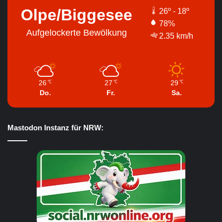
Olpe/Biggesee
26º - 18º
78%
Aufgelockerte Bewölkung
2.35 km/h
26
27
29
℃
℃
℃
Do.
Fr.
Sa.
Mastodon Instanz für NRW: