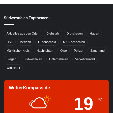
Südwestfalen Topthemen:
Aktuelles aus den Orten
Diebstahl
Drolshagen
Hagen
HSK
Iserlohn
Lüdenscheid
MK Nachrichten
Märkischer Kreis
Nachrichten
Olpe
Polizei
Sauerland
Siegen
Südwestfalen
Unternehmen
Verkehrsunfall
Wirtschaft
WetterKompass.de
19
℃