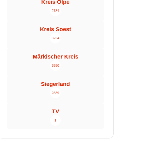
Kreis Olpe
2784
Kreis Soest
3234
Märkischer Kreis
3880
Siegerland
2839
TV
1