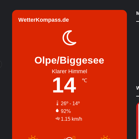
M
WetterKompass.de
Olpe/Biggesee
Klarer Himmel
14
℃
W
26º - 14º
92%
1.15 km/h