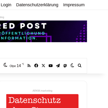
Login
Datenschutzerklärung
Impressum
ing
℃
RSS
Facebook
X
YouTube
Telegram
14
Mastodon
Skin umschalten
Volltextsuche:
Olpe
ARKM.marketing