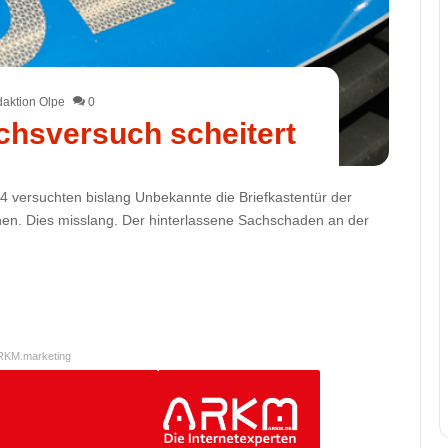
aktion Olpe
0
chsversuch scheitert
4 versuchten bislang Unbekannte die Briefkastentür der
nen. Dies misslang. Der hinterlassene Sachschaden an der
RKM.marketing