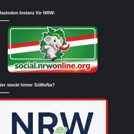
astodon Instanz für NRW:
er steckt hinter SüWeNa?