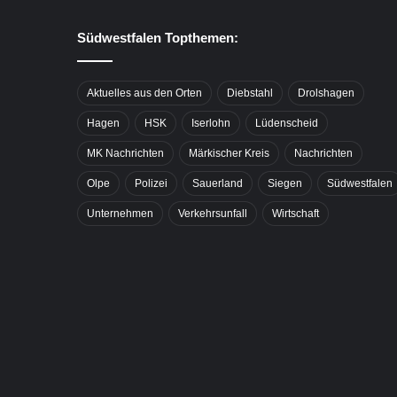
Südwestfalen Topthemen:
Aktuelles aus den Orten
Diebstahl
Drolshagen
Hagen
HSK
Iserlohn
Lüdenscheid
MK Nachrichten
Märkischer Kreis
Nachrichten
Olpe
Polizei
Sauerland
Siegen
Südwestfalen
Unternehmen
Verkehrsunfall
Wirtschaft