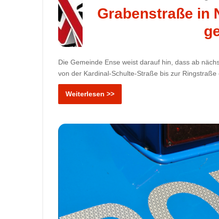
Grabenstraße in 
ge
Die Gemeinde Ense weist darauf hin, dass ab näch
von der Kardinal-Schulte-Straße bis zur Ringstraße g
Weiterlesen >>