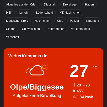
Aktuelles aus den Orten
Diebstahl
Drolshagen
Hagen
HSK
Iserlohn
Lüdenscheid
MK Nachrichten
Märkischer Kreis
Nachrichten
Olpe
Polizei
Sauerland
Siegen
Südwestfalen
Unternehmen
Verkehrsunfall
Wirtschaft
WetterKompass.de
27
℃
Olpe/Biggesee
28º - 20º
45%
Aufgelockerte Bewölkung
1.34 km/h