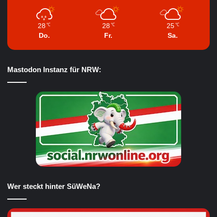
28
28
25
℃
℃
℃
Do.
Fr.
Sa.
Mastodon Instanz für NRW:
Wer steckt hinter SüWeNa?