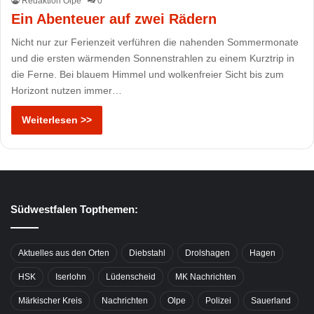
Redaktion Olpe
0
Ein Abenteuer auf zwei Rädern
Nicht nur zur Ferienzeit verführen die nahenden Sommermonate
und die ersten wärmenden Sonnenstrahlen zu einem Kurztrip in
die Ferne. Bei blauem Himmel und wolkenfreier Sicht bis zum
Horizont nutzen immer…
Weiterlesen >>
Südwestfalen Topthemen:
Aktuelles aus den Orten
Diebstahl
Drolshagen
Hagen
HSK
Iserlohn
Lüdenscheid
MK Nachrichten
Märkischer Kreis
Nachrichten
Olpe
Polizei
Sauerland