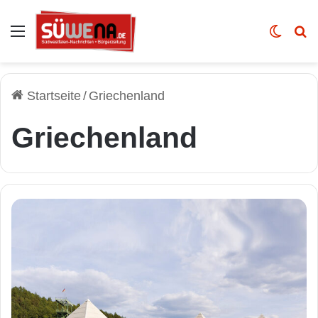
Auswahl
Skin u
Vo
Startseite
/
Griechenland
Griechenland