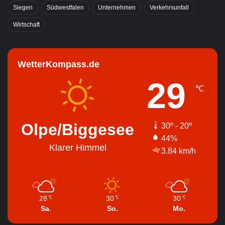
Siegen
Südwestfalen
Unternehmen
Verkehrsunfall
Wirtschaft
WetterKompass.de
29
℃
Olpe/Biggesee
30º - 20º
44%
Klarer Himmel
3.84 km/h
28
30
30
℃
℃
℃
Sa.
So.
Mo.