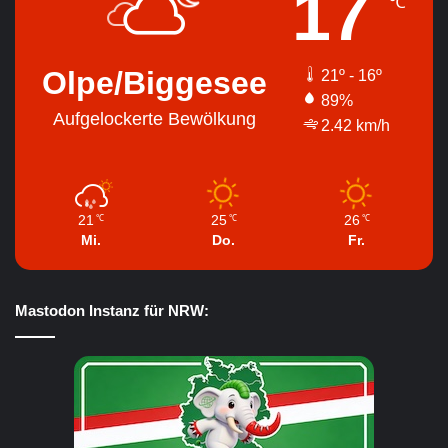
17
℃
Olpe/Biggesee
21º - 16º
89%
Aufgelockerte Bewölkung
2.42 km/h
21
25
26
℃
℃
℃
Mi.
Do.
Fr.
Mastodon Instanz für NRW: