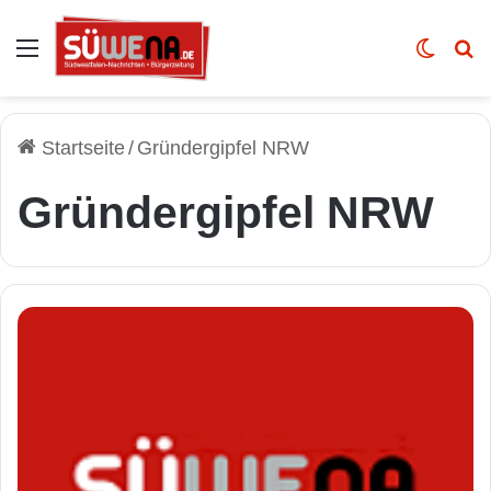
Auswahl
Skin u
Vo
Startseite
/
Gründergipfel NRW
Gründergipfel NRW