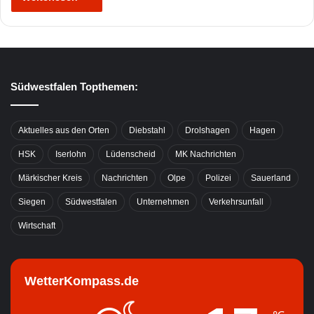
Südwestfalen Topthemen:
Aktuelles aus den Orten
Diebstahl
Drolshagen
Hagen
HSK
Iserlohn
Lüdenscheid
MK Nachrichten
Märkischer Kreis
Nachrichten
Olpe
Polizei
Sauerland
Siegen
Südwestfalen
Unternehmen
Verkehrsunfall
Wirtschaft
WetterKompass.de