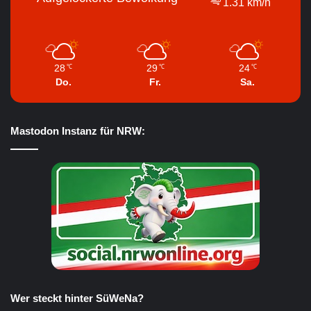
1.31 km/h
28
29
24
℃
℃
℃
Do.
Fr.
Sa.
Mastodon Instanz für NRW:
Wer steckt hinter SüWeNa?