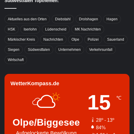
Südwestfalen Topthemen:
Aktuelles aus den Orten
Diebstahl
Drolshagen
Hagen
HSK
Iserlohn
Lüdenscheid
MK Nachrichten
Märkischer Kreis
Nachrichten
Olpe
Polizei
Sauerland
Siegen
Südwestfalen
Unternehmen
Verkehrsunfall
Wirtschaft
WetterKompass.de
15
℃
Olpe/Biggesee
28º - 13º
84%
Aufgelockerte Bewölkung