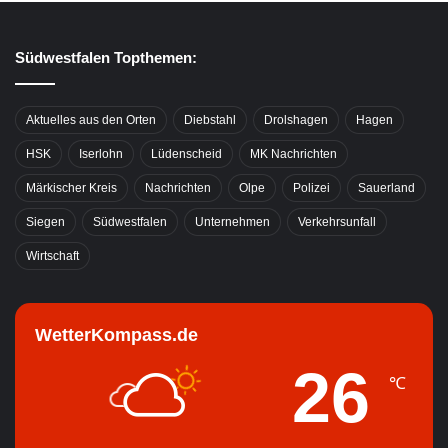
Südwestfalen Topthemen:
Aktuelles aus den Orten
Diebstahl
Drolshagen
Hagen
HSK
Iserlohn
Lüdenscheid
MK Nachrichten
Märkischer Kreis
Nachrichten
Olpe
Polizei
Sauerland
Siegen
Südwestfalen
Unternehmen
Verkehrsunfall
Wirtschaft
WetterKompass.de
26
℃