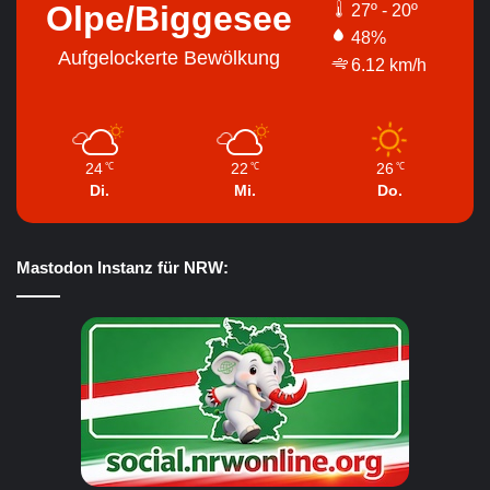
Olpe/Biggesee
27º - 20º
48%
Aufgelockerte Bewölkung
6.12 km/h
24
22
26
℃
℃
℃
Di.
Mi.
Do.
Mastodon Instanz für NRW: