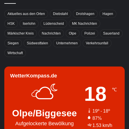
Aktuelles aus den Orten
Diebstahl
Drolshagen
Hagen
HSK
Iserlohn
Lüdenscheid
MK Nachrichten
Märkischer Kreis
Nachrichten
Olpe
Polizei
Sauerland
Siegen
Südwestfalen
Unternehmen
Verkehrsunfall
Wirtschaft
WetterKompass.de
18
℃
Olpe/Biggesee
19º - 18º
87%
Aufgelockerte Bewölkung
1.53 km/h