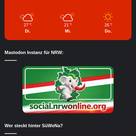
27
21
26
℃
℃
℃
Di.
Mi.
Do.
Mastodon Instanz für NRW:
Wer steckt hinter SüWeNa?