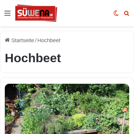
Auswahl
Skin u
Vo
Startseite
/
Hochbeet
Hochbeet