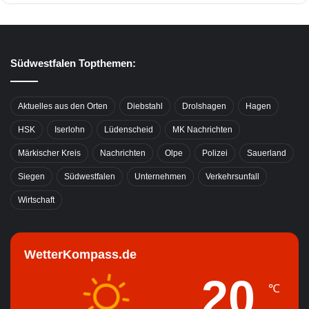
Südwestfalen Topthemen:
Aktuelles aus den Orten
Diebstahl
Drolshagen
Hagen
HSK
Iserlohn
Lüdenscheid
MK Nachrichten
Märkischer Kreis
Nachrichten
Olpe
Polizei
Sauerland
Siegen
Südwestfalen
Unternehmen
Verkehrsunfall
Wirtschaft
WetterKompass.de
20
℃