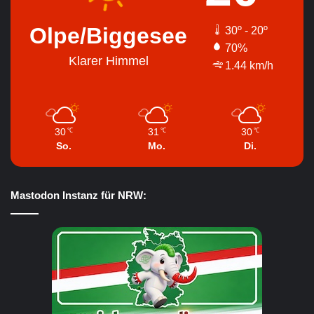
Olpe/Biggesee
30º - 20º
70%
Klarer Himmel
1.44 km/h
30
31
30
℃
℃
℃
So.
Mo.
Di.
Mastodon Instanz für NRW: