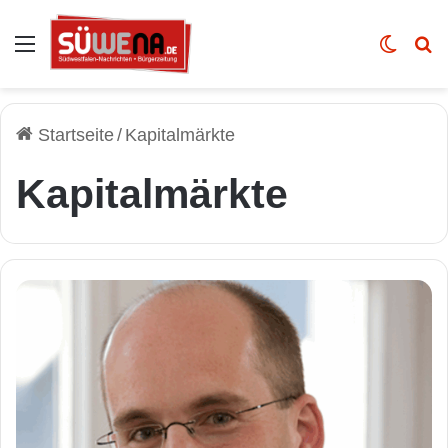
Auswahl
Skin u
Vo
Startseite
/
Kapitalmärkte
Kapitalmärkte