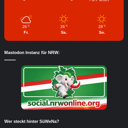
26
26
28
℃
℃
℃
Fr.
Sa.
So.
Mastodon Instanz für NRW:
Wer steckt hinter SüWeNa?