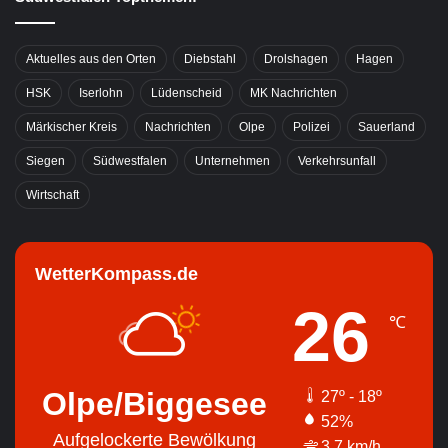
Aktuelles aus den Orten
Diebstahl
Drolshagen
Hagen
HSK
Iserlohn
Lüdenscheid
MK Nachrichten
Märkischer Kreis
Nachrichten
Olpe
Polizei
Sauerland
Siegen
Südwestfalen
Unternehmen
Verkehrsunfall
Wirtschaft
WetterKompass.de
26
℃
Olpe/Biggesee
27º - 18º
52%
Aufgelockerte Bewölkung
3.7 km/h