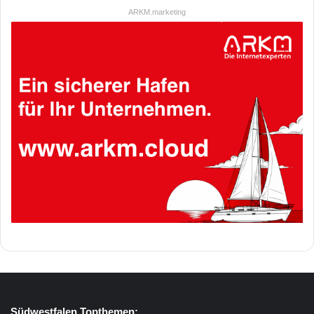
ARKM.marketing
Südwestfalen Topthemen: