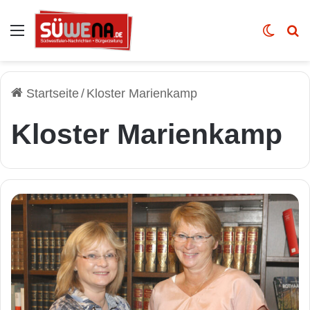
Auswahl
Skin u
Vo
Startseite
/
Kloster Marienkamp
Kloster Marienkamp