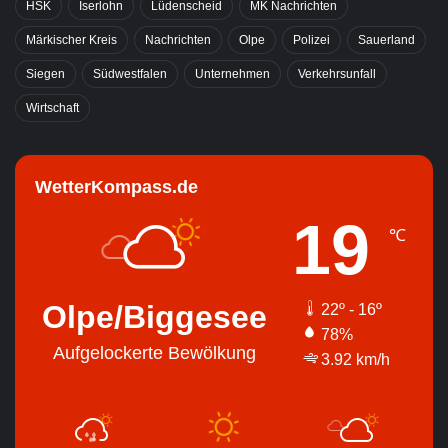
HSK
Iserlohn
Lüdenscheid
MK Nachrichten
Märkischer Kreis
Nachrichten
Olpe
Polizei
Sauerland
Siegen
Südwestfalen
Unternehmen
Verkehrsunfall
Wirtschaft
WetterKompass.de
19
℃
Olpe/Biggesee
22º - 16º
78%
Aufgelockerte Bewölkung
3.92 km/h