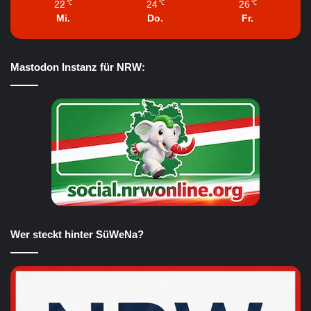
22
24
26
℃
℃
℃
Mi.
Do.
Fr.
Mastodon Instanz für NRW:
Wer steckt hinter SüWeNa?