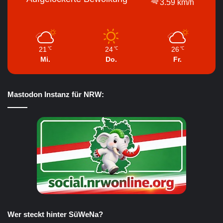
3.59 km/h
21
24
26
℃
℃
℃
Mi.
Do.
Fr.
Mastodon Instanz für NRW:
Wer steckt hinter SüWeNa?