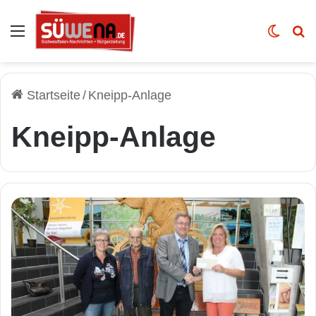
Auswahl
Skin u
Vo
Startseite
/
Kneipp-Anlage
Kneipp-Anlage