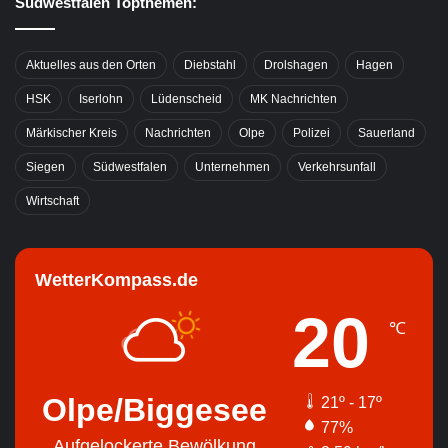
Südwestfalen Topthemen:
Aktuelles aus den Orten
Diebstahl
Drolshagen
Hagen
HSK
Iserlohn
Lüdenscheid
MK Nachrichten
Märkischer Kreis
Nachrichten
Olpe
Polizei
Sauerland
Siegen
Südwestfalen
Unternehmen
Verkehrsunfall
Wirtschaft
WetterKompass.de
20
℃
Olpe/Biggesee
21º - 17º
77%
Aufgelockerte Bewölkung