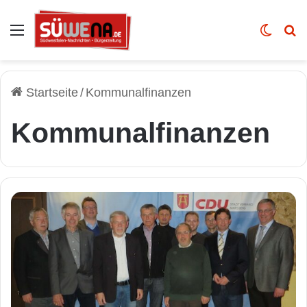
Auswahl
Skin u
Vo
Startseite
/
Kommunalfinanzen
Kommunalfinanzen