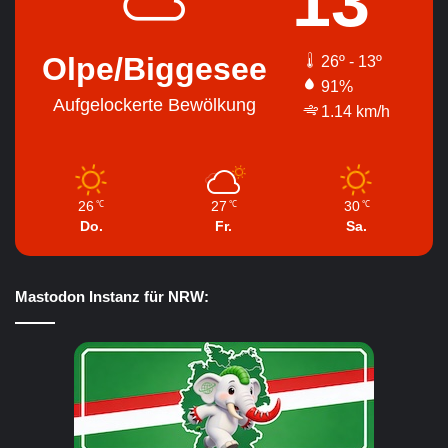
13
Olpe/Biggesee
26º - 13º
91%
Aufgelockerte Bewölkung
1.14 km/h
26
27
30
℃
℃
℃
Do.
Fr.
Sa.
Mastodon Instanz für NRW: