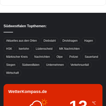
Südwestfalen Topthemen:
Aktuelles aus den Orten
Diebstahl
Drolshagen
Hagen
HSK
Iserlohn
Lüdenscheid
MK Nachrichten
Märkischer Kreis
Nachrichten
Olpe
Polizei
Sauerland
Siegen
Südwestfalen
Unternehmen
Verkehrsunfall
Wirtschaft
WetterKompass.de
℃