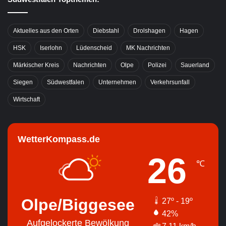
Aktuelles aus den Orten
Diebstahl
Drolshagen
Hagen
HSK
Iserlohn
Lüdenscheid
MK Nachrichten
Märkischer Kreis
Nachrichten
Olpe
Polizei
Sauerland
Siegen
Südwestfalen
Unternehmen
Verkehrsunfall
Wirtschaft
WetterKompass.de
26
℃
Olpe/Biggesee
27º - 19º
42%
Aufgelockerte Bewölkung
7.11 km/h