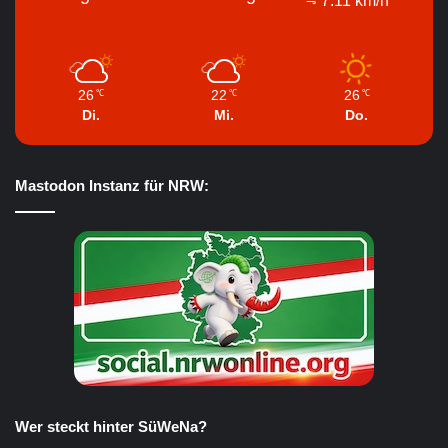
26
22
26
℃
℃
℃
Di.
Mi.
Do.
Mastodon Instanz für NRW:
Wer steckt hinter SüWeNa?