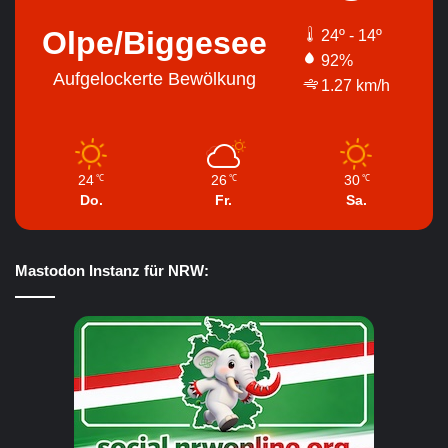
Olpe/Biggesee
24º - 14º
92%
Aufgelockerte Bewölkung
1.27 km/h
24
26
30
℃
℃
℃
Do.
Fr.
Sa.
Mastodon Instanz für NRW: