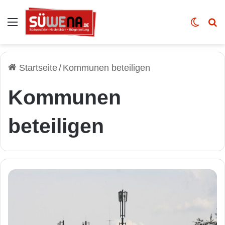
Auswahl
Skin u
Vo
Startseite
/
Kommunen beteiligen
Kommunen
beteiligen