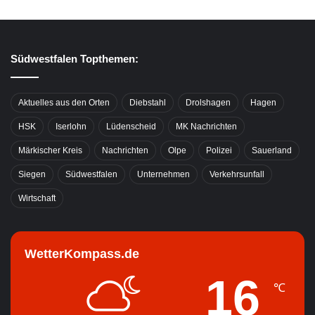
Südwestfalen Topthemen:
Aktuelles aus den Orten
Diebstahl
Drolshagen
Hagen
HSK
Iserlohn
Lüdenscheid
MK Nachrichten
Märkischer Kreis
Nachrichten
Olpe
Polizei
Sauerland
Siegen
Südwestfalen
Unternehmen
Verkehrsunfall
Wirtschaft
WetterKompass.de
16
℃