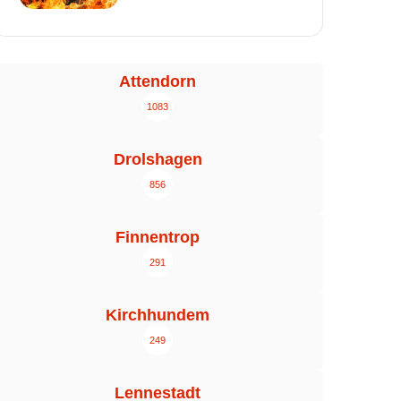
Attendorn
1083
Drolshagen
856
Finnentrop
291
Kirchhundem
249
Lennestadt