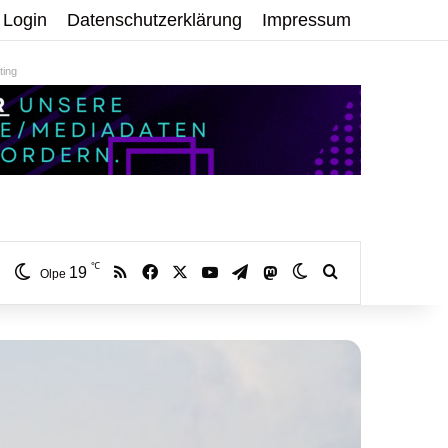
Login
Datenschutzerklärung
Impressum
ing
℃
RSS
Facebook
X
YouTube
Telegram
19
Mastodon
Skin umschalten
Volltextsuche:
Olpe