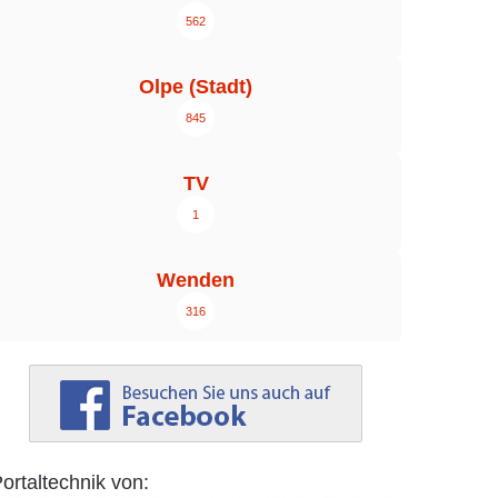
562
Olpe (Stadt)
845
TV
1
Wenden
316
ortaltechnik von: