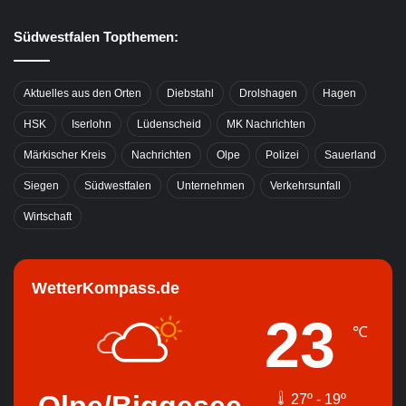
Südwestfalen Topthemen:
Aktuelles aus den Orten
Diebstahl
Drolshagen
Hagen
HSK
Iserlohn
Lüdenscheid
MK Nachrichten
Märkischer Kreis
Nachrichten
Olpe
Polizei
Sauerland
Siegen
Südwestfalen
Unternehmen
Verkehrsunfall
Wirtschaft
WetterKompass.de
23
℃
Olpe/Biggesee
27º - 19º