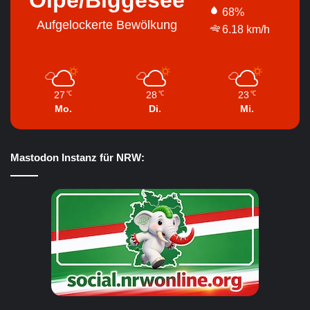
68%
Aufgelockerte Bewölkung
6.18 km/h
27
28
23
℃
℃
℃
Mo.
Di.
Mi.
Mastodon Instanz für NRW: