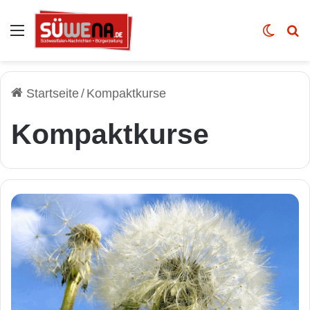
Auswahl
Skin u
Vo
Startseite
/
Kompaktkurse
Kompaktkurse