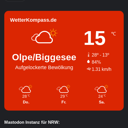
WetterKompass.de
15
℃
Olpe/Biggesee
28º - 13º
84%
Aufgelockerte Bewölkung
1.31 km/h
28
29
24
℃
℃
℃
Do.
Fr.
Sa.
Mastodon Instanz für NRW: