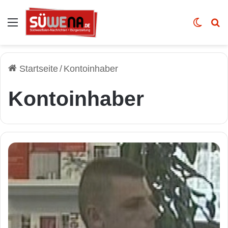
Auswahl
Skin u
Vo
Startseite
/
Kontoinhaber
Kontoinhaber