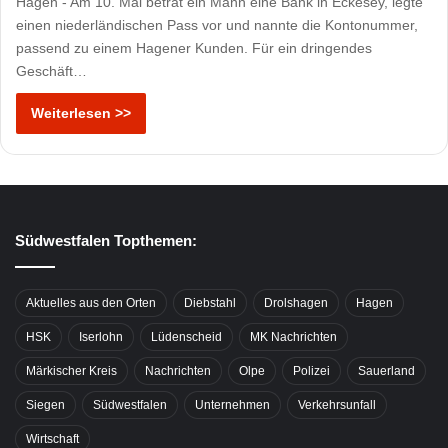
Hagen - Am 10. Mai betrat ein Mann eine Bank in Eckesey, legte
einen niederländischen Pass vor und nannte die Kontonummer,
passend zu einem Hagener Kunden. Für ein dringendes
Geschäft…
Weiterlesen >>
Südwestfalen Topthemen:
Aktuelles aus den Orten
Diebstahl
Drolshagen
Hagen
HSK
Iserlohn
Lüdenscheid
MK Nachrichten
Märkischer Kreis
Nachrichten
Olpe
Polizei
Sauerland
Siegen
Südwestfalen
Unternehmen
Verkehrsunfall
Wirtschaft