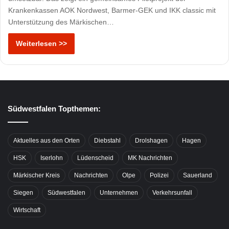
Krankenkassen AOK Nordwest, Barmer-GEK und IKK classic mit
Unterstützung des Märkischen…
Weiterlesen >>
Südwestfalen Topthemen:
Aktuelles aus den Orten
Diebstahl
Drolshagen
Hagen
HSK
Iserlohn
Lüdenscheid
MK Nachrichten
Märkischer Kreis
Nachrichten
Olpe
Polizei
Sauerland
Siegen
Südwestfalen
Unternehmen
Verkehrsunfall
Wirtschaft