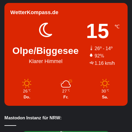
WetterKompass.de
15
℃
Olpe/Biggesee
26º - 14º
92%
Klarer Himmel
1.16 km/h
26
27
30
℃
℃
℃
Do.
Fr.
Sa.
Mastodon Instanz für NRW: