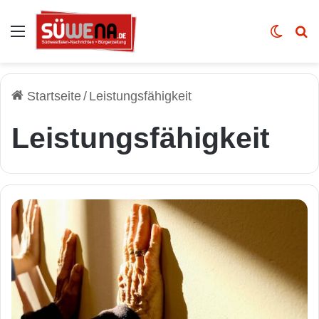
Auswahl
Skin u
Vo
Startseite
/
Leistungsfähigkeit
Leistungsfähigkeit