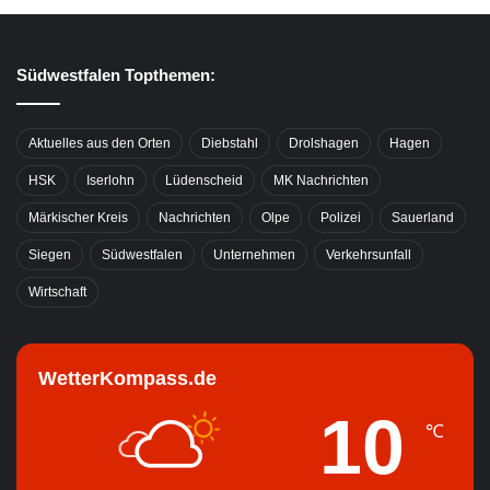
Südwestfalen Topthemen:
Aktuelles aus den Orten
Diebstahl
Drolshagen
Hagen
HSK
Iserlohn
Lüdenscheid
MK Nachrichten
Märkischer Kreis
Nachrichten
Olpe
Polizei
Sauerland
Siegen
Südwestfalen
Unternehmen
Verkehrsunfall
Wirtschaft
WetterKompass.de
10
℃