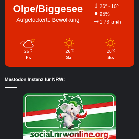
Olpe/Biggesee
26º - 10º
95%
Aufgelockerte Bewölkung
1.73 km/h
26
26
28
℃
℃
℃
Fr.
Sa.
So.
Mastodon Instanz für NRW: