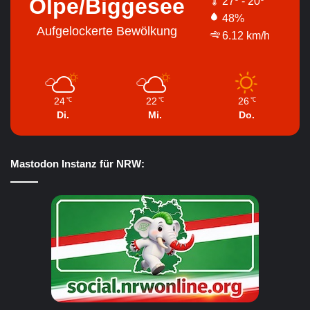
Olpe/Biggesee
27º - 20º
48%
Aufgelockerte Bewölkung
6.12 km/h
24
22
26
℃
℃
℃
Di.
Mi.
Do.
Mastodon Instanz für NRW: