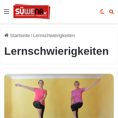
Auswahl
Skin u
Vo
Startseite
/
Lernschwierigkeiten
Lernschwierigkeiten