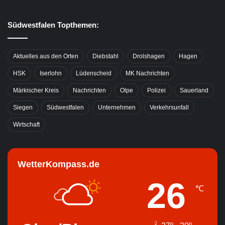
Südwestfalen Topthemen:
Aktuelles aus den Orten
Diebstahl
Drolshagen
Hagen
HSK
Iserlohn
Lüdenscheid
MK Nachrichten
Märkischer Kreis
Nachrichten
Olpe
Polizei
Sauerland
Siegen
Südwestfalen
Unternehmen
Verkehrsunfall
Wirtschaft
WetterKompass.de
26
℃