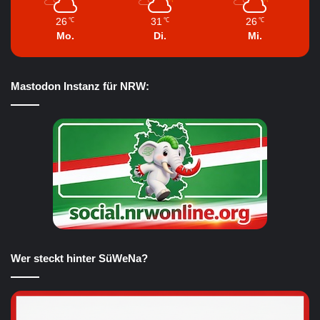
26
31
26
℃
℃
℃
Mo.
Di.
Mi.
Mastodon Instanz für NRW:
Wer steckt hinter SüWeNa?