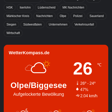
HSK
Iserlohn
Lüdenscheid
MK Nachrichten
Märkischer Kreis
Nachrichten
Olpe
Polizei
Sauerland
Siegen
Südwestfalen
Unternehmen
Verkehrsunfall
Wirtschaft
WetterKompass.de
26
℃
Olpe/Biggesee
26º - 24º
47%
Aufgelockerte Bewölkung
2.04 km/h