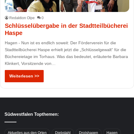
Redaktion Olpe
0
Schlüsselübergabe in der Stadtteilbücherei
Haspe
Hagen - Nun ist es endlich soweit: Der Förderverein für die
Stadtteilbücherei Haspe erhielt jetzt die „Schlüsselgewalt“ für die
Büchereietage im Torhaus. Was das bedeutet, erläuterte Barbara
Klinkert, Vorsitzende von…
Weiterlesen >>
Südwestfalen Topthemen:
Aktuelles aus den Orten
Diebstahl
Drolshagen
Hagen