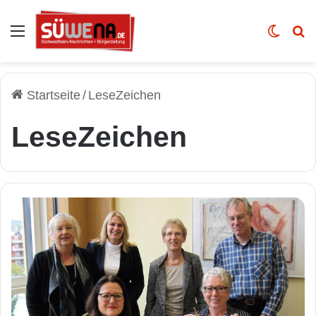
Auswahl
Skin u
Vo
Startseite
/
LeseZeichen
LeseZeichen