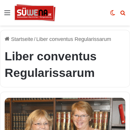
Auswahl
Skin u
Vo
Startseite
/
Liber conventus Regularissarum
Liber conventus
Regularissarum