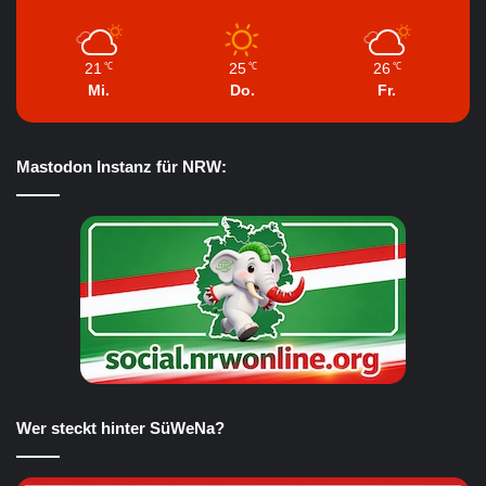
21
25
26
℃
℃
℃
Mi.
Do.
Fr.
Mastodon Instanz für NRW:
Wer steckt hinter SüWeNa?