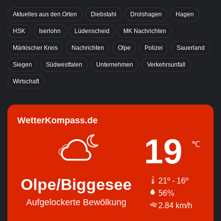
Aktuelles aus den Orten
Diebstahl
Drolshagen
Hagen
HSK
Iserlohn
Lüdenscheid
MK Nachrichten
Märkischer Kreis
Nachrichten
Olpe
Polizei
Sauerland
Siegen
Südwestfalen
Unternehmen
Verkehrsunfall
Wirtschaft
WetterKompass.de
19
℃
Olpe/Biggesee
21º - 16º
56%
Aufgelockerte Bewölkung
2.84 km/h