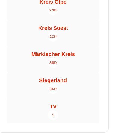
Kreis Olpe
2784
Kreis Soest
3234
Märkischer Kreis
3880
Siegerland
2839
TV
1