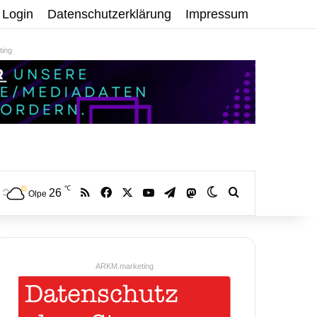
Login
Datenschutzerklärung
Impressum
ing
℃
RSS
Facebook
X
YouTube
Telegram
26
Mastodon
Skin umschalten
Volltextsuche:
Olpe
ARKM.marketing