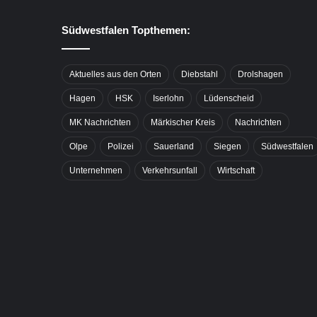
Südwestfalen Topthemen:
Aktuelles aus den Orten
Diebstahl
Drolshagen
Hagen
HSK
Iserlohn
Lüdenscheid
MK Nachrichten
Märkischer Kreis
Nachrichten
Olpe
Polizei
Sauerland
Siegen
Südwestfalen
Unternehmen
Verkehrsunfall
Wirtschaft