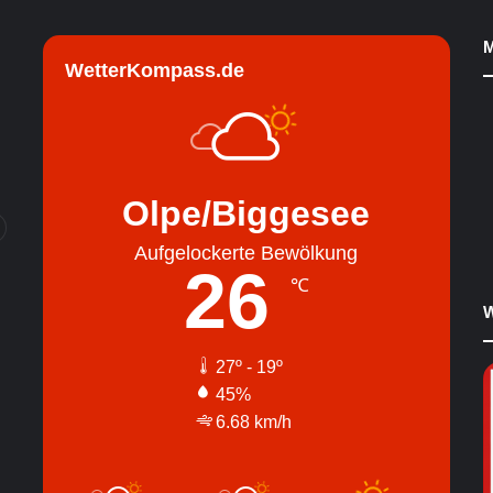
M
WetterKompass.de
Olpe/Biggesee
Aufgelockerte Bewölkung
26
℃
W
27º - 19º
45%
6.68 km/h