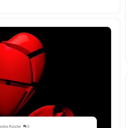
andra Rüsche
0