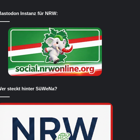
astodon Instanz für NRW:
er steckt hinter SüWeNa?