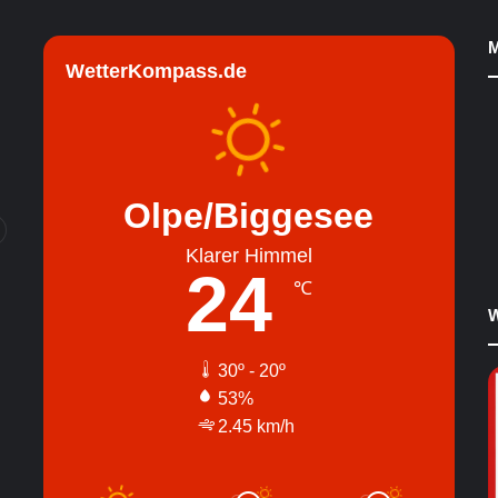
M
WetterKompass.de
Olpe/Biggesee
Klarer Himmel
24
℃
W
30º - 20º
53%
2.45 km/h