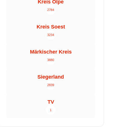
Kreis Olpe
2784
Kreis Soest
3234
Märkischer Kreis
3880
Siegerland
2839
TV
1