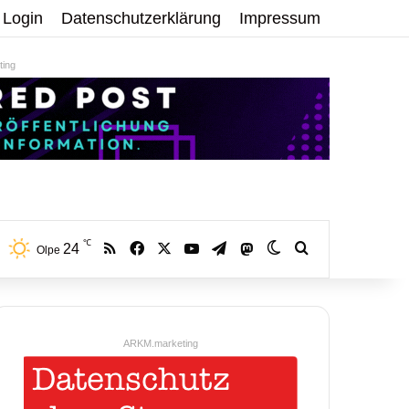
Login
Datenschutzerklärung
Impressum
ing
℃
RSS
Facebook
X
YouTube
Telegram
24
Mastodon
Skin umschalten
Volltextsuche:
Olpe
ARKM.marketing