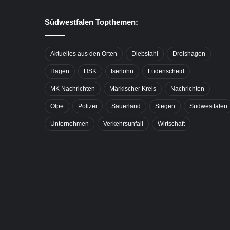
Südwestfalen Topthemen:
Aktuelles aus den Orten
Diebstahl
Drolshagen
Hagen
HSK
Iserlohn
Lüdenscheid
MK Nachrichten
Märkischer Kreis
Nachrichten
Olpe
Polizei
Sauerland
Siegen
Südwestfalen
Unternehmen
Verkehrsunfall
Wirtschaft