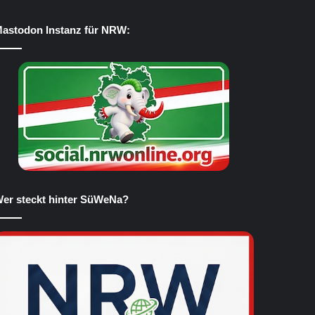
astodon Instanz für NRW:
er steckt hinter SüWeNa?