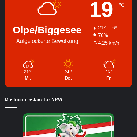
19
℃
Olpe/Biggesee
21º - 16º
78%
Aufgelockerte Bewölkung
4.25 km/h
21
24
26
℃
℃
℃
Mi.
Do.
Fr.
Mastodon Instanz für NRW: