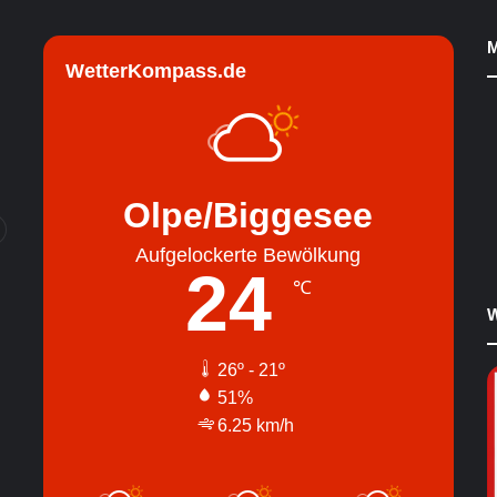
M
WetterKompass.de
Olpe/Biggesee
Aufgelockerte Bewölkung
24
℃
W
26º - 21º
51%
6.25 km/h