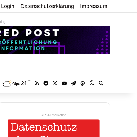
Login
Datenschutzerklärung
Impressum
ing
℃
RSS
Facebook
X
YouTube
Telegram
24
Mastodon
Skin umschalten
Volltextsuche:
Olpe
ARKM.marketing