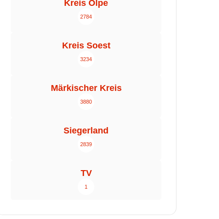
Kreis Olpe
2784
Kreis Soest
3234
Märkischer Kreis
3880
Siegerland
2839
TV
1