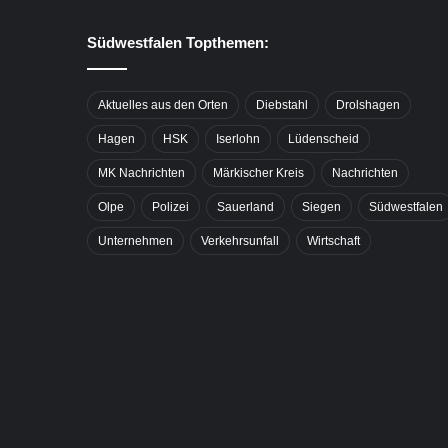
Südwestfalen Topthemen:
Aktuelles aus den Orten
Diebstahl
Drolshagen
Hagen
HSK
Iserlohn
Lüdenscheid
MK Nachrichten
Märkischer Kreis
Nachrichten
Olpe
Polizei
Sauerland
Siegen
Südwestfalen
Unternehmen
Verkehrsunfall
Wirtschaft