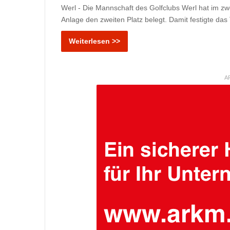
Werl - Die Mannschaft des Golfclubs Werl hat im zwe
Anlage den zweiten Platz belegt. Damit festigte d
Weiterlesen >>
A