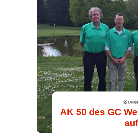
Despi
AK 50 des GC Wer
auf