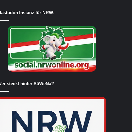
astodon Instanz für NRW:
er steckt hinter SüWeNa?