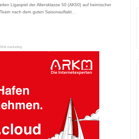
iten Ligaspiel der Altersklasse 50 (AK50) auf heimischer
as Team nach dem guten Saisonauftakt…
RKM.marketing