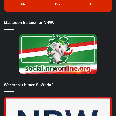
Mi.
Do.
Fr.
Mastodon Instanz für NRW:
Wer steckt hinter SüWeNa?