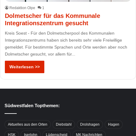
Redaktion Olpe
1
Dolmetscher für das Kommunale
Integrationszentrum gesucht
Kreis Soest - Für den Dolmetscherpool des Kommunalen
Integrationszentrums haben sich bereits sehr viele Freiwillige
gemeldet. Für bestimmte Sprachen und Orte werden aber noch
Dolmetscher gesucht, vor allem für...
Weiterlesen >>
Südwestfalen Topthemen:
Aktuelles aus den Orten
Diebstahl
Drolshagen
Hagen
HSK
Iserlohn
Lüdenscheid
MK Nachrichten