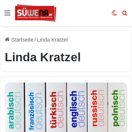
Auswahl
Skin u
Vo
Startseite
/
Linda Kratzel
Linda Kratzel