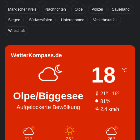
Märkischer Kreis
Nachrichten
Olpe
Polizei
Sauerland
Siegen
Südwestfalen
Unternehmen
Verkehrsunfall
Wirtschaft
WetterKompass.de
18
℃
Olpe/Biggesee
21º - 16º
81%
Aufgelockerte Bewölkung
2.4 km/h
21
25
26
℃
℃
℃