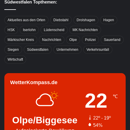
Südwestfalen Topthemen:
Aktuelles aus den Orten
Diebstahl
Drolshagen
Hagen
HSK
Iserlohn
Lüdenscheid
MK Nachrichten
Märkischer Kreis
Nachrichten
Olpe
Polizei
Sauerland
Siegen
Südwestfalen
Unternehmen
Verkehrsunfall
Wirtschaft
WetterKompass.de
22
℃
Olpe/Biggesee
22º - 19º
54%