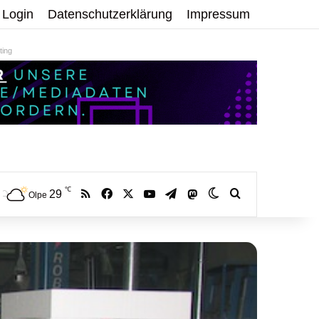
Login
Datenschutzerklärung
Impressum
ing
℃
RSS
Facebook
X
YouTube
Telegram
29
Mastodon
Skin umschalten
Volltextsuche:
Olpe