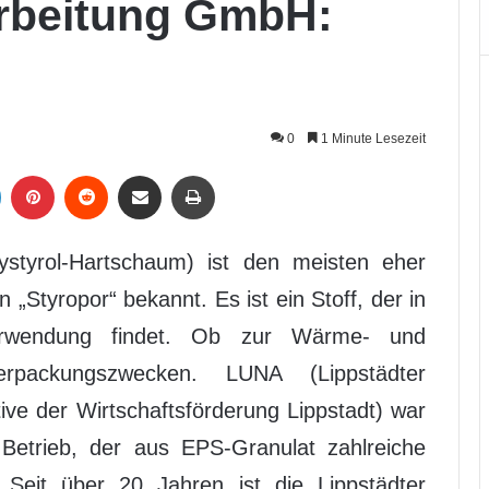
rbeitung GmbH:
0
1 Minute Lesezeit
LinkedIn
Pinterest
Reddit
Per Mail weiterleiten
Drucken
ystyrol-Hartschaum) ist den meisten eher
Styropor“ bekannt. Es ist ein Stoff, der in
erwendung findet. Ob zur Wärme- und
rpackungszwecken. LUNA (Lippstädter
tive der Wirtschaftsförderung Lippstadt) war
Betrieb, der aus EPS-Granulat zahlreiche
t. Seit über 20 Jahren ist die Lippstädter