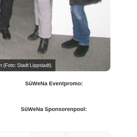
 (Foto: Stadt Lippstadt).
SüWeNa Eventpromo:
SüWeNa Sponsorenpool: