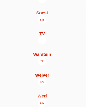
Soest
838
TV
1
Warstein
339
Welver
127
Werl
339