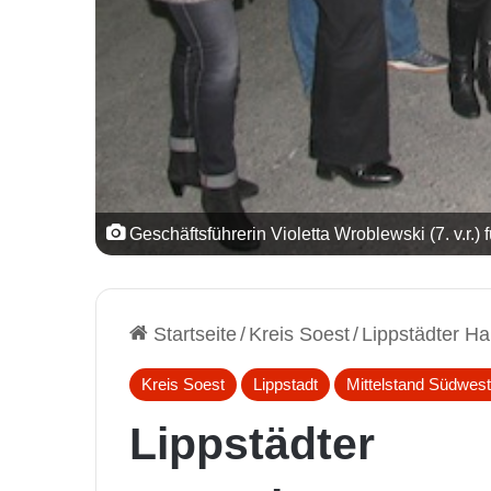
Geschäftsführerin Violetta Wroblewski (7. v.r.
Startseite
/
Kreis Soest
/
Lippstädter H
Kreis Soest
Lippstadt
Mittelstand Südwest
Lippstädter