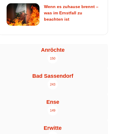
Wenn es zuhause brennt –
was im Ernstfall zu
beachten ist
Anröchte
150
Bad Sassendorf
243
Ense
149
Erwitte