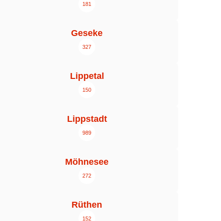
181
Geseke
327
Lippetal
150
Lippstadt
989
Möhnesee
272
Rüthen
152