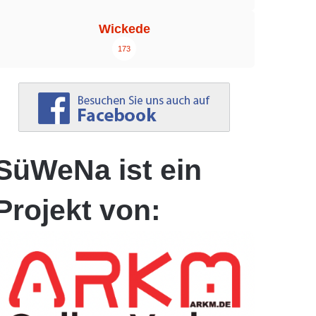
Wickede
173
SüWeNa ist ein
Projekt von: