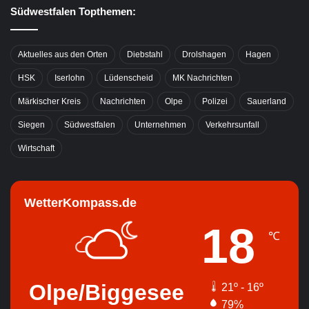
Südwestfalen Topthemen:
Aktuelles aus den Orten
Diebstahl
Drolshagen
Hagen
HSK
Iserlohn
Lüdenscheid
MK Nachrichten
Märkischer Kreis
Nachrichten
Olpe
Polizei
Sauerland
Siegen
Südwestfalen
Unternehmen
Verkehrsunfall
Wirtschaft
WetterKompass.de
18
℃
Olpe/Biggesee
21º - 16º
79%