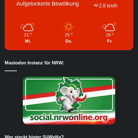
Aufgelockerte Bewölkung
2.8 km/h
21
25
26
℃
℃
℃
Mi.
Do.
Fr.
Mastodon Instanz für NRW:
Wer steckt hinter SüWeNa?