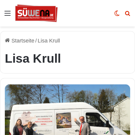
Auswahl
Skin u
Vo
Startseite
/
Lisa Krull
Lisa Krull