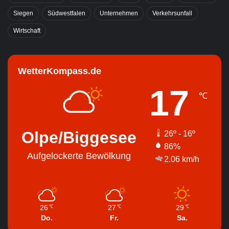
Siegen
Südwestfalen
Unternehmen
Verkehrsunfall
Wirtschaft
WetterKompass.de
17
℃
Olpe/Biggesee
26º - 16º
86%
Aufgelockerte Bewölkung
2.06 km/h
26
27
29
℃
℃
℃
Do.
Fr.
Sa.