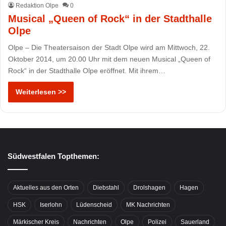
Redaktion Olpe
0
Musical „Queen of Rock“ in der Stadthalle
Olpe
Olpe – Die Theatersaison der Stadt Olpe wird am Mittwoch, 22.
Oktober 2014, um 20.00 Uhr mit dem neuen Musical „Queen of
Rock“ in der Stadthalle Olpe eröffnet. Mit ihrem…
Weiterlesen >>
Südwestfalen Topthemen:
Aktuelles aus den Orten
Diebstahl
Drolshagen
Hagen
HSK
Iserlohn
Lüdenscheid
MK Nachrichten
Märkischer Kreis
Nachrichten
Olpe
Polizei
Sauerland