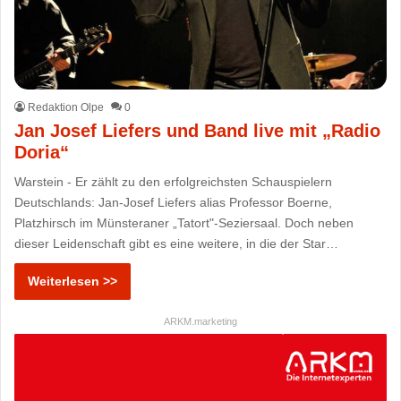
Redaktion Olpe
0
Jan Josef Liefers und Band live mit „Radio
Doria“
Warstein - Er zählt zu den erfolgreichsten Schauspielern
Deutschlands: Jan-Josef Liefers alias Professor Boerne,
Platzhirsch im Münsteraner „Tatort"-Seziersaal. Doch neben
dieser Leidenschaft gibt es eine weitere, in die der Star…
Weiterlesen >>
ARKM.marketing