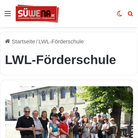
Auswahl
Skin u
Vo
Startseite
/
LWL-Förderschule
LWL-Förderschule