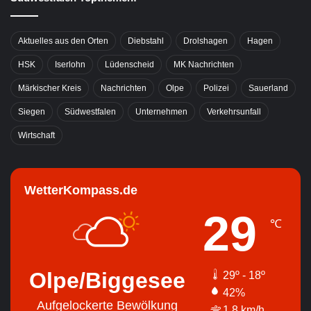
Aktuelles aus den Orten
Diebstahl
Drolshagen
Hagen
HSK
Iserlohn
Lüdenscheid
MK Nachrichten
Märkischer Kreis
Nachrichten
Olpe
Polizei
Sauerland
Siegen
Südwestfalen
Unternehmen
Verkehrsunfall
Wirtschaft
WetterKompass.de
29
℃
Olpe/Biggesee
29º - 18º
42%
Aufgelockerte Bewölkung
1.8 km/h