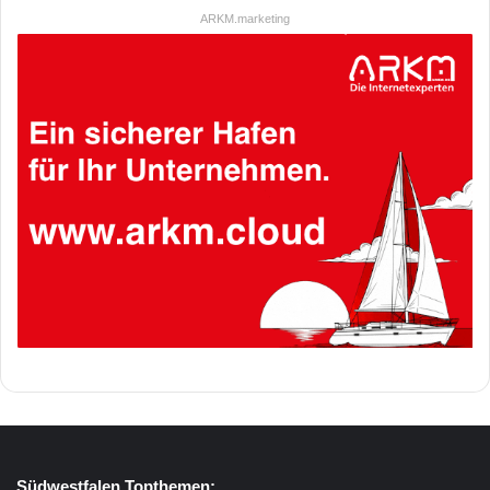
ARKM.marketing
Südwestfalen Topthemen: