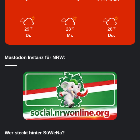
29
28
28
℃
℃
℃
Di.
Mi.
Do.
Mastodon Instanz für NRW:
Wer steckt hinter SüWeNa?