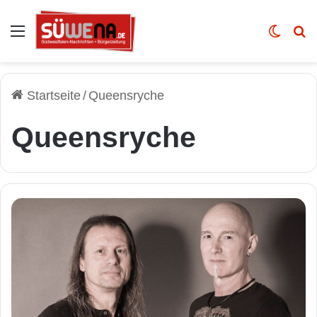
Auswahl
Skin u
Vo
Startseite
/
Queensryche
Queensryche