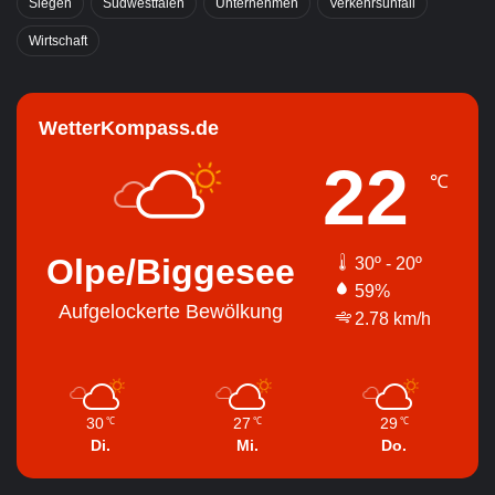
Siegen
Südwestfalen
Unternehmen
Verkehrsunfall
Wirtschaft
WetterKompass.de
22
℃
Olpe/Biggesee
30º - 20º
59%
Aufgelockerte Bewölkung
2.78 km/h
30
27
29
℃
℃
℃
Di.
Mi.
Do.