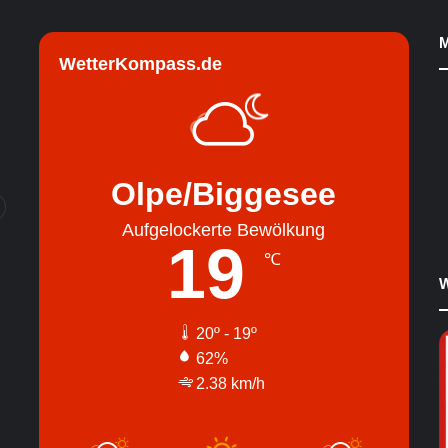
M
WetterKompass.de
Olpe/Biggesee
Aufgelockerte Bewölkung
19
℃
W
20º - 19º
62%
2.38 km/h