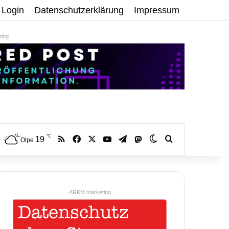
Login
Datenschutzerklärung
Impressum
ing
℃
RSS
Facebook
X
YouTube
Telegram
19
Mastodon
Skin umschalten
Volltextsuche:
Olpe
ARKM.marketing