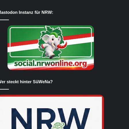
astodon Instanz für NRW:
er steckt hinter SüWeNa?