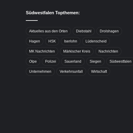
Südwestfalen Topthemen:
Aktuelles aus den Orten
Diebstahl
Drolshagen
Hagen
HSK
Iserlohn
Lüdenscheid
MK Nachrichten
Märkischer Kreis
Nachrichten
Olpe
Polizei
Sauerland
Siegen
Südwestfalen
Unternehmen
Verkehrsunfall
Wirtschaft