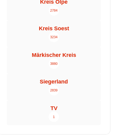
Kreis Olpe
2784
Kreis Soest
3234
Märkischer Kreis
3880
Siegerland
2839
TV
1