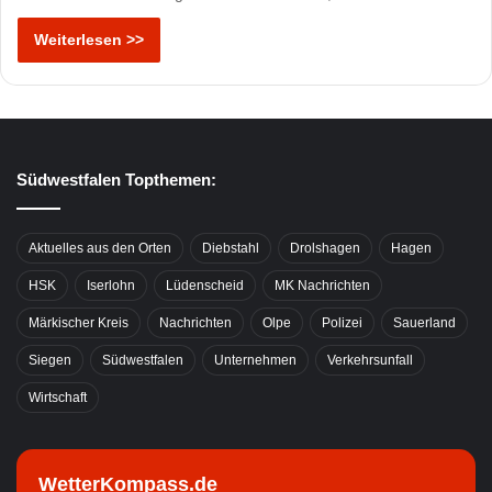
Weiterlesen >>
Südwestfalen Topthemen:
Aktuelles aus den Orten
Diebstahl
Drolshagen
Hagen
HSK
Iserlohn
Lüdenscheid
MK Nachrichten
Märkischer Kreis
Nachrichten
Olpe
Polizei
Sauerland
Siegen
Südwestfalen
Unternehmen
Verkehrsunfall
Wirtschaft
WetterKompass.de