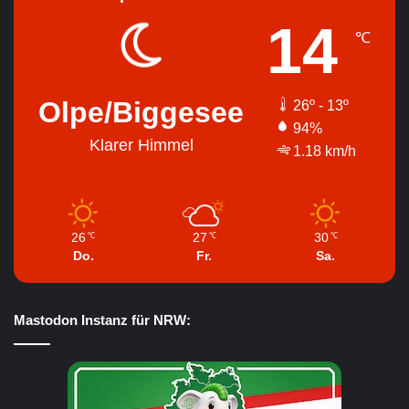
14
℃
Olpe/Biggesee
26º - 13º
94%
Klarer Himmel
1.18 km/h
26
27
30
℃
℃
℃
Do.
Fr.
Sa.
Mastodon Instanz für NRW: