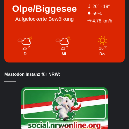
Olpe/Biggesee
26º - 19º
59%
Aufgelockerte Bewölkung
4.78 km/h
26
21
26
℃
℃
℃
Di.
Mi.
Do.
Mastodon Instanz für NRW: