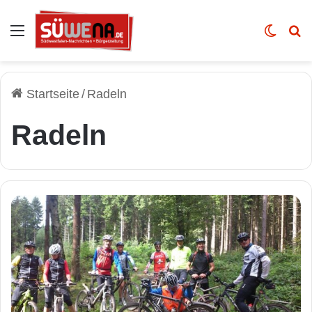
Auswahl
Skin u
Vo
Startseite
/
Radeln
Radeln