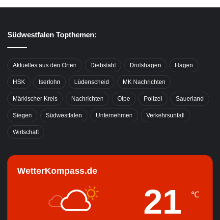
Südwestfalen Topthemen:
Aktuelles aus den Orten
Diebstahl
Drolshagen
Hagen
HSK
Iserlohn
Lüdenscheid
MK Nachrichten
Märkischer Kreis
Nachrichten
Olpe
Polizei
Sauerland
Siegen
Südwestfalen
Unternehmen
Verkehrsunfall
Wirtschaft
WetterKompass.de
21
℃