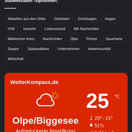
Südwestfalen Topthemen:
Aktuelles aus den Orten
Diebstahl
Drolshagen
Hagen
HSK
Iserlohn
Lüdenscheid
MK Nachrichten
Märkischer Kreis
Nachrichten
Olpe
Polizei
Sauerland
Siegen
Südwestfalen
Unternehmen
Verkehrsunfall
Wirtschaft
WetterKompass.de
25
℃
Olpe/Biggesee
25º - 21º
51%
Aufgelockerte Bewölkung