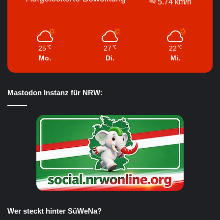
5.74 km/h
25
27
22
℃
℃
℃
Mo.
Di.
Mi.
Mastodon Instanz für NRW:
Wer steckt hinter SüWeNa?